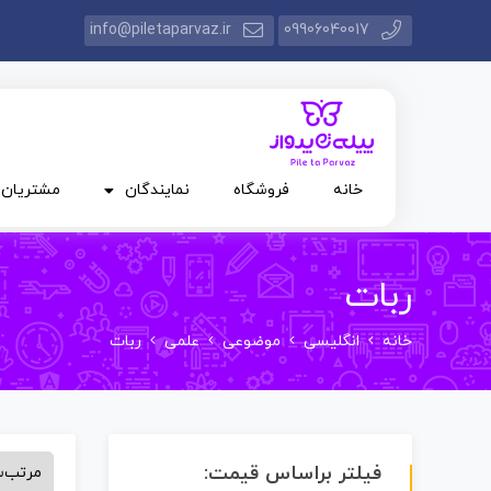
info@piletaparvaz.ir
09906040017
خانه
فروشگاه
نمایندگان
مشتریان
ربات
خانه
انگلیسی
موضوعی
علمی
ربات
فیلتر براساس قیمت: