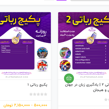
پکیج رباتی ۲ | یادگیری زبان در جهان
پکیج رباتی 1
 و هیجان
ب
د
ب
500,000 - 2,150,000 تومان