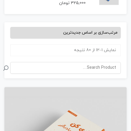
325,000
تومان
نمایش 1–12 از 80 نتیجه