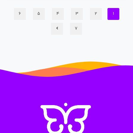
ن
ا
6
5
4
3
2
1
م
ت
ی
7
ا
ز
0
ر
ا
ی