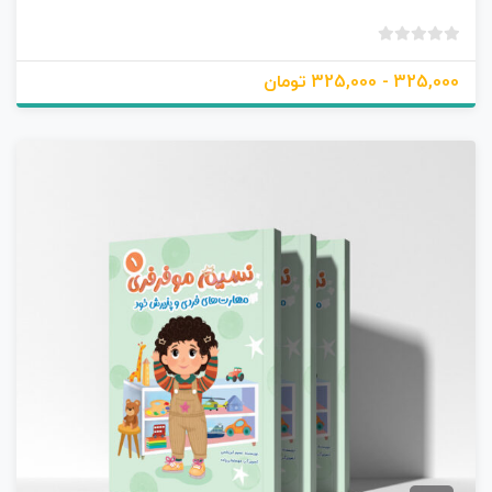
ند
ی
ب
ها
د
325,0 - 325,000 تومان
و
ن
ا
م
ت
ی
ا
ز
0
ر
ا
ی