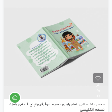
م
ت
ی
ا
ز
0
ر
ا
ی
افز
ود
ن
به
جموعه‌داستانی «ماجراهای نسیم موفرفری»پنج قصه‌ی بامزه
علا
سخه انگلیسی
قم