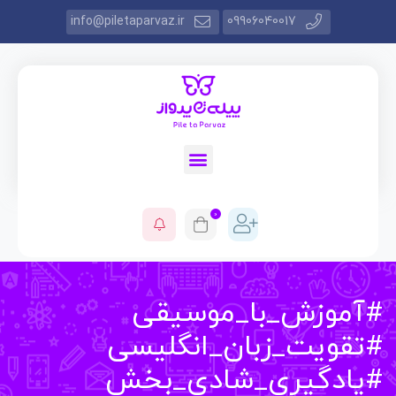
info@piletaparvaz.ir
09906040017
0
موزش_با_موسیقی
قویت_زبان_انگلیسی
ادگیری_شادی_بخش