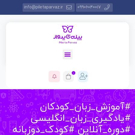
info@piletaparvaz.ir
09906040017
0
موزش_زبان_کودکان
ادگیری_زبان_انگلیسی
وره_آنلاین #کودک_دوزبانه