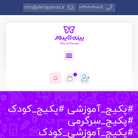
info@piletaparvaz.ir
09906040017
0
کیج_آموزشی #پکیج_کودک
کیج_سرگرمی
کیج_آموزشی_کودک