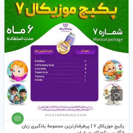
م
ت
ی
ا
ز
0
ر
ا
ی
افز
ود
ن
به
پکیج موزیکال ۷ | پرطرفدارترین مجموعهٔ یادگیری زبان
علا
نگلیسی کودکان در ایران