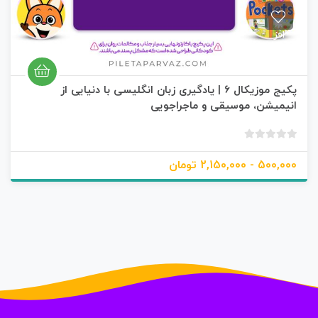
افز
ود
ن
به
پکیج موزیکال ۶ | یادگیری زبان انگلیسی با دنیایی از
علا
نیمیشن، موسیقی و ماجراجویی
قم
ند
ی
ب
ها
د
500, - 2,150,000 تومان
و
ن
ا
م
ت
ی
ا
ز
0
ر