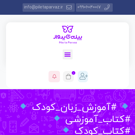
info@piletaparvaz.ir
09906040017
0
#آموزش_زبان_کودک
تاب_آموزشی
تاب_کودک