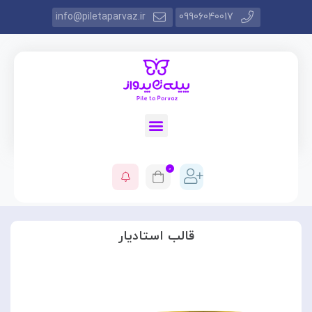
info@piletaparvaz.ir
09906040017
0
قالب
استادیار