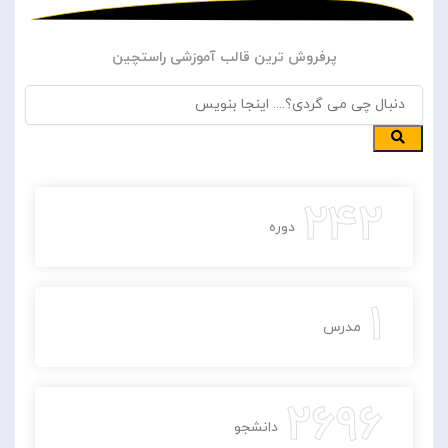
پرفروش ترین قالب آموزشی راستچین
242
دوره
1
مدرس
2696
دانشجو