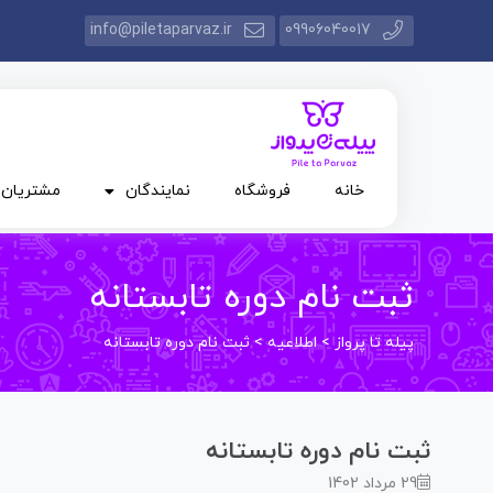
info@piletaparvaz.ir
09906040017
خانه
فروشگاه
نمایندگان
مشتریان
ثبت نام دوره تابستانه
پیله تا پرواز
>
اطلاعیه
>
ثبت نام دوره تابستانه
ثبت نام دوره تابستانه
29 مرداد 1402