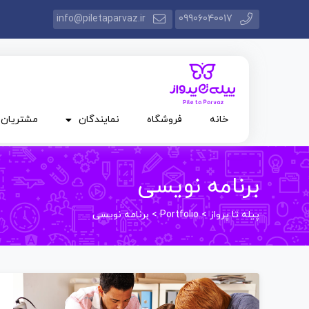
info@piletaparvaz.ir
09906040017
خانه
فروشگاه
نمایندگان
مشتریان
برنامه نویسی
پیله تا پرواز
>
Portfolio
>
برنامه نویسی