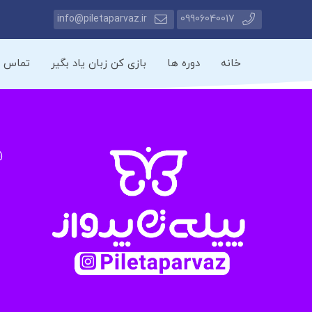
info@piletaparvaz.ir
09906040017
خانه
دوره ها
بازی کن زبان یاد بگیر
تماس با