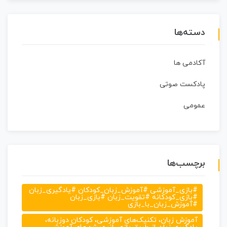
دسته‌ها
آکادمی ها
پادکست صوتی
عمومی
برچسب‌ها
#بازی_آموزشی #آموزش_زبان_کودکان #یادگیری_زبان
#بازی_کودکانه #تقویت_زبان #بازی_زبان
#آموزش_زبان_با_بازی
آموزش زبان، تکنیک‌های آموزشی، کودکان دوزبانه،