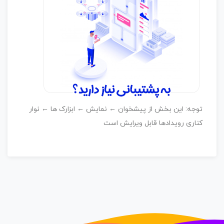
توجه: این بخش از پیشخوان ← نمایش ← ابزارک ها ← نوار
کناری رویدادها قابل ویرایش است