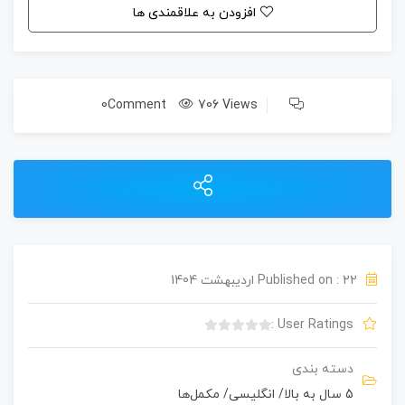
افزودن به علاقمندی ها
0Comment
706 Views
Published on : 22 اردیبهشت 1404
User Ratings :
ب
د
دسته بندی
و
5 سال به بالا
/
انگلیسی
/
مکمل‌ها
ن