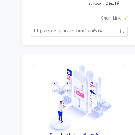
0
#آموزش_مجازی
ر
ا
Short Link :
ی
https://piletaparvaz.com/?p=14025