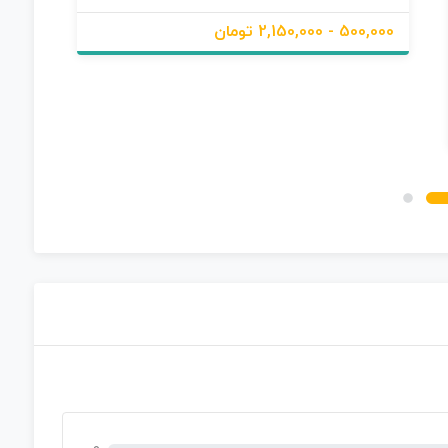
ب
د
500,000 - 2,150,000 تومان
و
ن
ا
م
ت
ی
ا
ز
0
ر
ا
ی