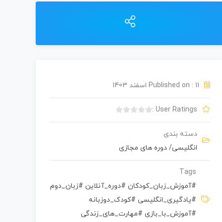
Published on : 11 اسفند 1403
User Ratings :
ب
د
دسته بندی
و
انگلیسی
/
دوره های مجازی
ن
ا
م
Tags
ت
#آموزش_زبان_کودکان #دوره_آنلاین #زبان_دوم
ی
#یادگیری_انگلیسی #کودک_دوزبانه
ا
ز
#آموزش_با_بازی #مهارت_های_زندگی