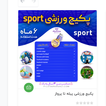
کتاب the blue diamond
پکیج ورزشی پیله تا پرواز
140,000 - 