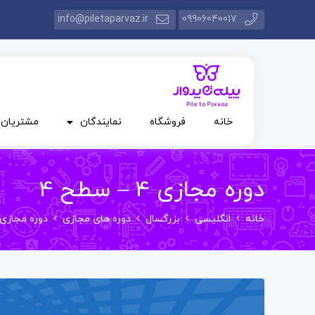
info@piletaparvaz.ir
09906040017
خانه
فروشگاه
نمایندگان
مشتریان
دوره مجازی 4 – سطح 4
خانه
انگلیسی
بزرگسال
دوره های مجازی
دوره مجازی 4 – سطح 