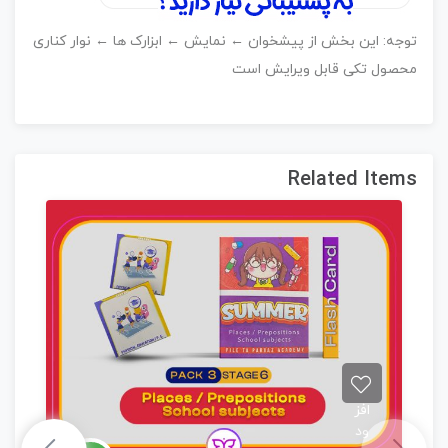
وجه: این بخش از پیشخوان ← نمایش ← ابزارک ها ← نوار کناری
حصول تکی قابل ویرایش است
Related Item
اف
ود
ن
به
افز
دوره
عل
ود