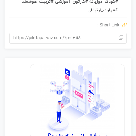
#کودک_دوزبانه #کارتون_آموزشی #تربیت_هوشمند
ا
ز
#مهارت_ارتباطی
0
ر
Short Link :
ا
ی
https://piletaparvaz.com/?p=13118