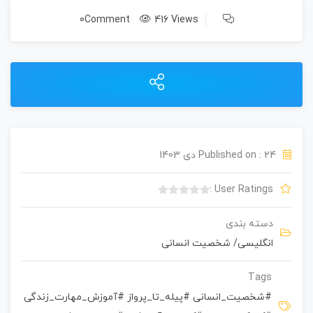
0Comment
416 Views
Published on : 24 دی 1403
User Ratings :
ب
د
دسته بندی
و
انگلیسی
/
شخصیت انسانی
ن
ا
م
Tags
ت
#شخصیت_انسانی #پیله_تا_پرواز #آموزش_مهارت_زندگی
ی