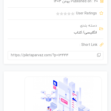
Published on : 20 بهمن 1403
User Ratings :
ب
د
دسته بندی
و
انگلیسی
/
کتاب
ن
ا
م
Short Link :
ت
ی
https://piletaparvaz.com/?p=13444
ا
ز
0
ر
ا
ی