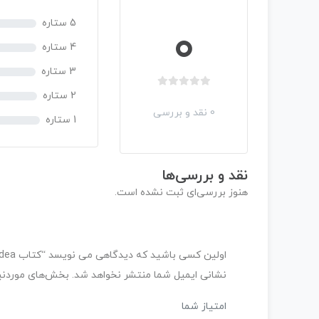
5 ستاره
0
4 ستاره
3 ستاره
ب
2 ستاره
د
0 نقد و بررسی
1 ستاره
و
ن
ا
م
نقد و بررسی‌ها
ت
هنوز بررسی‌ای ثبت نشده است.
ی
ا
ز
0
اولین کسی باشید که دیدگاهی می نویسد “کتاب Uncle Jerrys Great Idea”
ر
ا
نشانی ایمیل شما منتشر نخواهد شد.
بخش‌های موردنیا
ی
امتیاز شما