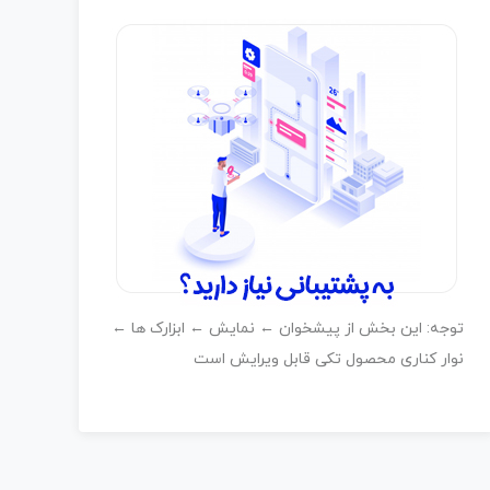
ا
ی
Peppas Space T
کتابsilly squirrel
ب
ب
د
د
 225,000 تومان
140,000 - 140,000 تومان
و
و
ن
ن
ا
ا
م
م
ت
ت
ی
ی
ا
ا
توجه: این بخش از پیشخوان ← نمایش ← ابزارک ها ←
ز
ز
نوار کناری محصول تکی قابل ویرایش است
0
0
ر
ر
ا
ا
ی
ی