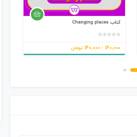
کتاب Changing places
rip
ب
د
140,000 - 140,000 تومان
225,000 -
و
ن
ا
م
ت
ی
ا
ز
0
ر
ا
ی