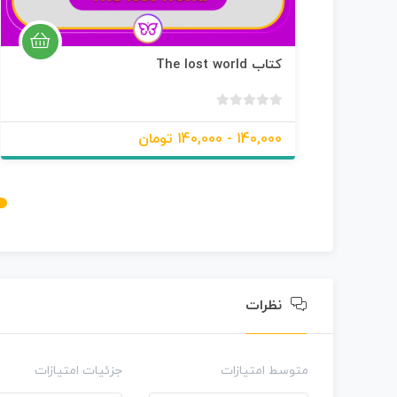
کتاب The lost world
ب
د
140,000 - 140,000 تومان
و
ن
ا
م
ت
ی
ا
ز
0
نظرات
ر
ا
ی
متوسط امتیازات
جزئیات امتیازات