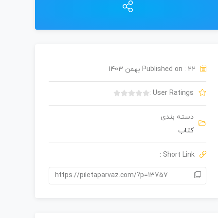
Published on : 22 بهمن 1403
User Ratings :
ب
د
دسته بندی
و
کتاب
ن
ا
م
Short Link :
ت
ی
https://piletaparvaz.com/?p=13757
ا
ز
0
ر