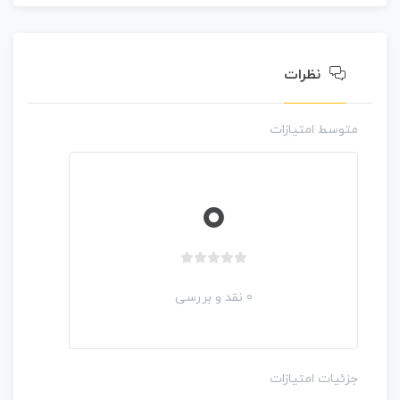
م
ت
ی
ا
نظرات
ز
0
ر
متوسط امتیازات
ا
ی
0
ب
د
0 نقد و بررسی
و
ن
ا
م
جزئیات امتیازات
ت