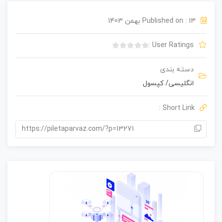
Published on : 13 بهمن 1403
User Ratings :
ب
د
دسته بندی
و
انگلیسی
/
کپسول
ن
ا
م
Short Link :
ت
ی
https://piletaparvaz.com/?p=13271
ا
ز
0
ر
ا
ی