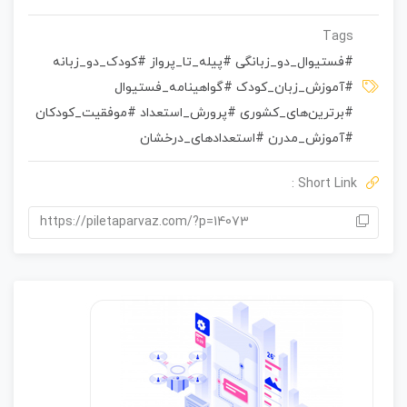
ا
م
Tags
ت
#فستیوال_دو_زبانگی #پیله_تا_پرواز #کودک_دو_زبانه
ی
#آموزش_زبان_کودک #گواهینامه_فستیوال
ا
ز
#برترین‌های_کشوری #پرورش_استعداد #موفقیت_کودکان
0
#آموزش_مدرن #استعدادهای_درخشان
ر
ا
Short Link :
ی
https://piletaparvaz.com/?p=14073