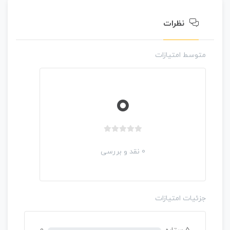
ی
ا
نظرات
ز
0
ر
متوسط امتیازات
ا
ی
0
ب
د
0 نقد و بررسی
و
ن
ا
م
جزئیات امتیازات
ت
ی
ا