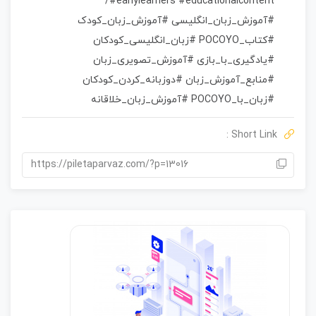
ی
/
#earlylearners #educationalcontent
#آموزش_زبان_انگلیسی #آموزش_زبان_کودک
#کتاب_POCOYO #زبان_انگلیسی_کودکان
#یادگیری_با_بازی #آموزش_تصویری_زبان
#منابع_آموزش_زبان #دوزبانه_کردن_کودکان
#زبان_با_POCOYO #آموزش_زبان_خلاقانه
Short Link :
https://piletaparvaz.com/?p=13016