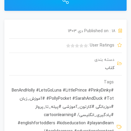
Published on : 18 دی 1403
User Ratings :
ب
د
دسته بندی
و
کتاب
ن
ا
م
Tags
ت
#BenAndHolly #LetsGoLuna #LittlePrince #PinkyDinky
ی
#PollyPocket #SarahAndDuck #Tot #آموزش_زبان
ا
ز
#دوزبانگی #کارتون_آموزشی #پیله_تا_پرواز
0
#یادگیری_انگلیسی
/
#cartoonlearning
ر
#englishfortoddlers #kidseducation #playandlearn
ا