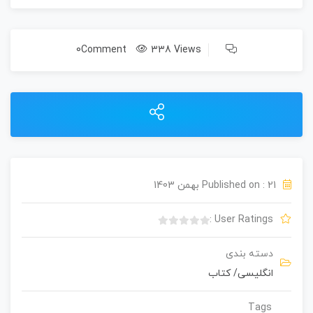
0Comment
338 Views
Published on : 21 بهمن 1403
User Ratings :
ب
د
دسته بندی
و
انگلیسی
/
کتاب
ن
ا
م
Tags