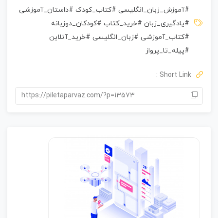
ت
#آموزش_زبان_انگلیسی #کتاب_کودک #داستان_آموزشی
ی
#یادگیری_زبان #خرید_کتاب #کودکان_دوزبانه
ا
ز
#کتاب_آموزشی #زبان_انگلیسی #خرید_آنلاین
0
#پیله_تا_پرواز
ر
ا
Short Link :
ی
https://piletaparvaz.com/?p=13573