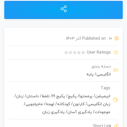
Published on : 10 آذر 1403
User Ratings :
ب
د
دسته بندی
و
انگلیسی
/
پایه
ن
ا
م
Tags
ت
انیمیشن
/
پرمحتوا
/
پکیج
/
پکیج H
/
تلفظ
/
داستان
/
زبان
/
ی
زبان انگلیسی
/
کارتون
/
کودکانه
/
لهجه
/
ماجراجویی
/
ا
ز
موجودات
/
یادگیری آسان
/
یادگیری زبان
0
ر
Short Link :