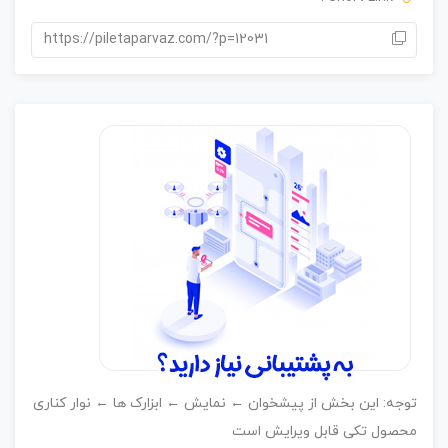
ا
ی
https://piletaparvaz.com/?p=12031
وجه: این بخش از پیشخوان ← نمایش ← ابزارک ها ← نوار کناری
حصول تکی قابل ویرایش است