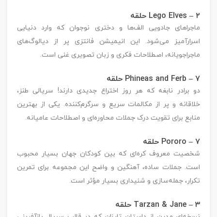
Lego Elves – ۲ حلقه
ماجراهای جادویی الف‌ها و دختری نوجوان که وارد دنیایی
اسرارآمیز می‌شود. این انیمیشن فانتزی پر از دیالوگ‌های
ماجراجویانه، اصطلاحات فکری و زبان تصویری غنی است.
Phineas and Ferb – ۷ حلقه
دو برادر نابغه که هر روز اختراع جدیدی دارند! سریالی طنز،
خلاقانه و پر از مکالمات سریع و سرگرم‌کننده. یکی از بهترین
منابع برای تقویت درک جملات محاوره‌ای و اصطلاحات عامیانه.
Pororo – ۷ حلقه
شخصیت معروف کره‌ای که بین کودکان جهان بسیار محبوب
است. جملات ساده، آهنگین و واضح این مجموعه برای تمرین
تکرار، جمله‌سازی و شنیداری بسیار مؤثر است.
Tarzan & Jane – ۳ حلقه
نسخه‌ای مدرن از داستان تارزان که در قالب سریال بازآفرینی