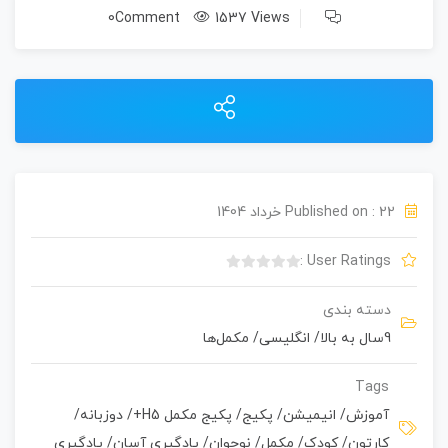
0Comment
1537 Views
Published on : 22 خرداد 1404
User Ratings :
ب
د
دسته بندی
و
9سال به بالا
/
انگلیسی
/
مکمل‌ها
ن
ا
م
Tags
ت
آموزش
/
انیمیشن
/
پکیج
/
پکیج مکمل H5+
/
دوزبانه
/
ی
کارتون
/
کودک
/
مکمل
/
نوجوان
/
یادگیری آسان
/
یادگیری