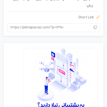
ا
ز
زبان
0
ر
Short Link :
ا
ی
https://piletaparvaz.com/?p=14910