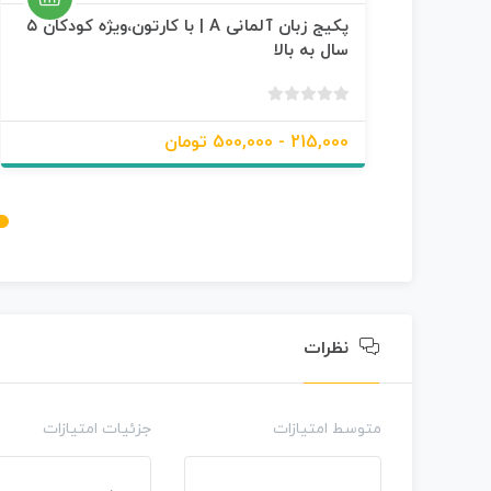
پکیج زبان آلمانی A | با کارتون،ویژه کودکان ۵
سال به بالا
ب
د
215,000 - 500,000 تومان
و
ن
ا
م
ت
ی
ا
ز
0
نظرات
ر
ا
ی
متوسط امتیازات
جزئیات امتیازات