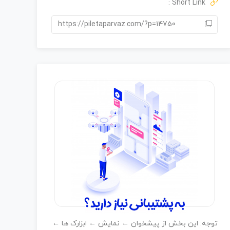
0
Short Link :
ر
ا
https://piletaparvaz.com/?p=14750
ی
توجه: این بخش از پیشخوان ← نمایش ← ابزارک ها ←