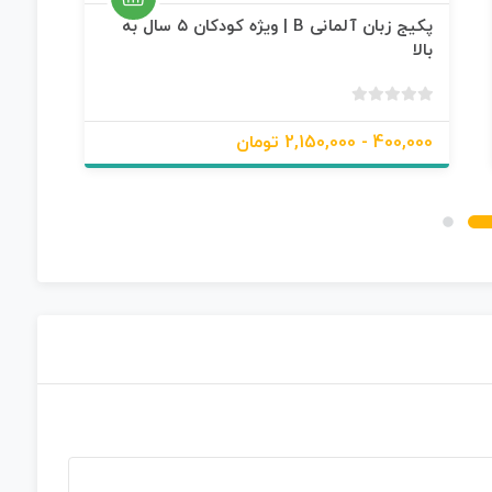
پکیج زبان آلمانی B | ویژه کودکان ۵ سال به
بالا
پیش
ب
د
400,000 - 2,150,000 تومان
500,000 - 
و
ن
ا
م
ت
ی
ا
ز
0
ر
ا
ی