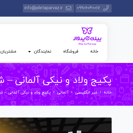
info@piletaparvaz.ir
09906040017
خانه
فروشگاه
نمایندگان
مشتریان
پکیج ولاد و نیکی آلمانی – ش
خانه
غیر انگلیسی
آلمانی
پکیج ولاد و نیکی آلمانی – شر