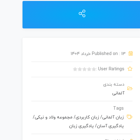
Published on : 13 خرداد 1404
User Ratings :
ب
د
دسته بندی
و
آلمانی
ن
ا
م
Tags
ت
زبان آلمانی
/
زبان کاربردی
/
مجموعه ولاد و نیکی
/
ی
یادگیری آسان
/
یادگیری زبان
ا
ز