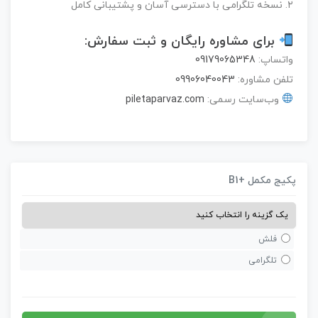
۲. نسخه تلگرامی با دسترسی آسان و پشتیبانی کامل
برای مشاوره رایگان و ثبت سفارش:
واتساپ:
09179065348
تلفن مشاوره:
09906040043
وب‌سایت رسمی:
piletaparvaz.com
کیج مکمل +B1
فلش
تلگرامی