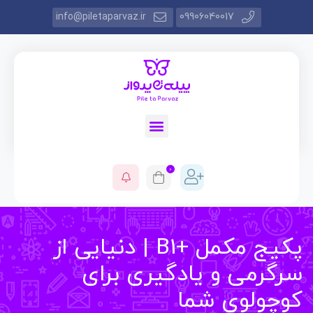
info@piletaparvaz.ir
09906040017
0
پکیج مکمل +B1 | دنیایی از
گرمی و یادگیری برای
چولوی شما