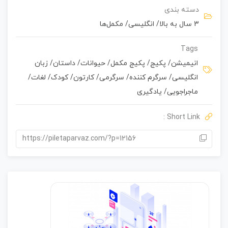
د
دسته بندی
و
3 سال به بالا
/
انگلیسی
/
مکمل‌ها
ن
ا
م
Tags
ت
انیمیشن
/
پکیج
/
پکیج مکمل
/
حیوانات
/
داستان
/
زبان
ی
انگلیسی
/
سرگرم کننده
/
سرگرمی
/
کارتون
/
کودک
/
لغات
/
ا
ز
ماجراجویی
/
یادگیری
0
ر
Short Link :
ا
ی
https://piletaparvaz.com/?p=12156