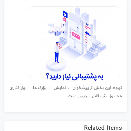
وجه: این بخش از پیشخوان ← نمایش ← ابزارک ها ← نوار کناری
حصول تکی قابل ویرایش است
Related Item