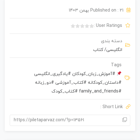
Published on : 21 بهمن 1403
User Ratings :
ب
د
دسته بندی
و
انگلیسی
/
کتاب
ن
ا
م
Tags
ت
#آموزش_زبان_کودکان #یادگیری_انگلیسی
ی
#داستان_کودکانه #کتاب_آموزشی #دو_زبانه
ا
ز
#family_and_friends #کتاب_کودک
0
ر
Short Link :
ا
ی
https://piletaparvaz.com/?p=13561